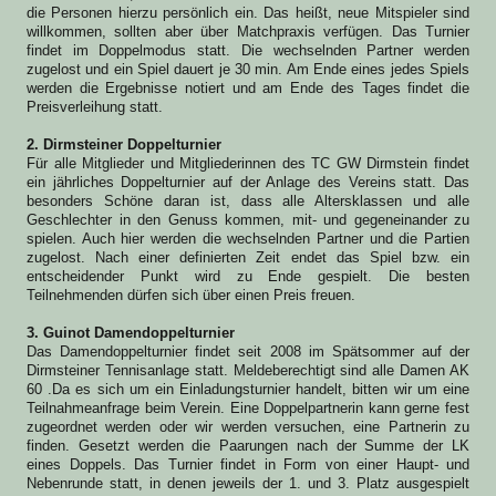
die Personen hierzu persönlich ein. Das heißt, neue Mitspieler sind
willkommen, sollten aber über Matchpraxis verfügen. Das Turnier
findet im Doppelmodus statt. Die wechselnden Partner werden
zugelost und ein Spiel dauert je 30 min. Am Ende eines jedes Spiels
werden die Ergebnisse notiert und am Ende des Tages findet die
Preisverleihung statt.
2. Dirmsteiner Doppelturnier
Für alle Mitglieder und Mitgliederinnen des TC GW Dirmstein findet
ein jährliches Doppelturnier auf der Anlage des Vereins statt. Das
besonders Schöne daran ist, dass alle Altersklassen und alle
Geschlechter in den Genuss kommen, mit- und gegeneinander zu
spielen. Auch hier werden die wechselnden Partner und die Partien
zugelost. Nach einer definierten Zeit endet das Spiel bzw. ein
entscheidender Punkt wird zu Ende gespielt. Die besten
Teilnehmenden dürfen sich über einen Preis freuen.
3. Guinot Damendoppelturnier
Das Damendoppelturnier findet seit 2008 im Spätsommer auf der
Dirmsteiner Tennisanlage statt. Meldeberechtigt sind alle Damen AK
60 .Da es sich um ein Einladungsturnier handelt, bitten wir um eine
Teilnahmeanfrage beim Verein. Eine Doppelpartnerin kann gerne fest
zugeordnet werden oder wir werden versuchen, eine Partnerin zu
finden. Gesetzt werden die Paarungen nach der Summe der LK
eines Doppels. Das Turnier findet in Form von einer Haupt- und
Nebenrunde statt, in denen jeweils der 1. und 3. Platz ausgespielt